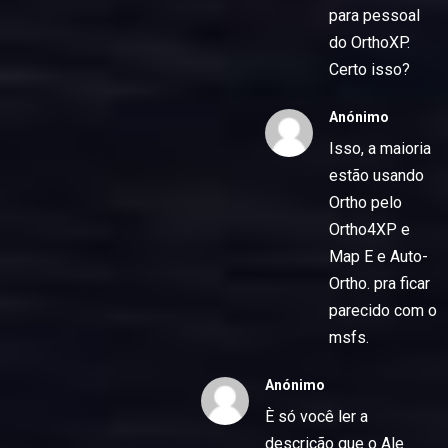
para pessoal
do OrthoXP.
Certo isso?
Anónimo
Isso, a maioria
estão usando
Ortho pelo
Ortho4XP e
Map E e Auto-
Ortho. pra ficar
parecido com o
msfs.
Anónimo
È só você ler a
descrição que o Ale