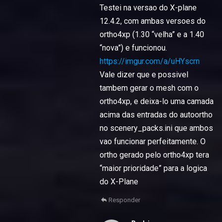
Testei na versao do X-plane
12.4.2, com ambas versoes do
ortho4xp (1.30 “velha” e a 1.40
“nova”) e funcionou.
https://imgur.com/a/uHYscrn
Vale dizer que e possivel
tambem gerar o mesh com o
ortho4xp, e deixa-lo uma camada
acima das entradas do autoortho
no scenery_packs.ini que ambos
vao funcionar perfeitamente. O
ortho gerado pelo ortho4xp tera
“maior prioridade” para a logica
do X-Plane
Responder