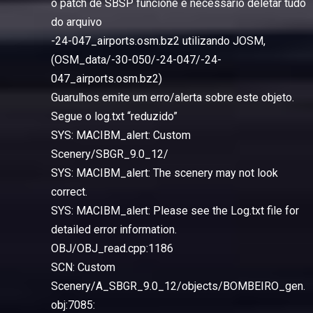
o patch de SBSP funcione e necessario deletar tudo
do arquivo
-24-047_airports.osm.bz2 utilizando JOSM,
(OSM_data/-30-050/-24-047/-24-
047_airports.osm.bz2)
Guarulhos emite um erro/alerta sobre este objeto.
Segue o log.txt “reduzido”
SYS: MACIBM_alert: Custom
Scenery/SBGR_9.0_12/
SYS: MACIBM_alert: The scenery may not look
correct.
SYS: MACIBM_alert: Please see the Log.txt file for
detailed error information.
OBJ/OBJ_read.cpp:1186
SCN: Custom
Scenery/A_SBGR_9.0_12/objects/BOMBEIRO_gen.
obj:7085: