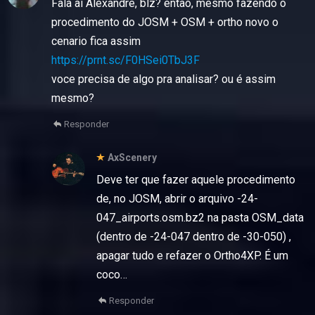
Fala ai Alexandre, blz? então, mesmo fazendo o
procedimento do JOSM + OSM + ortho novo o
cenario fica assim
https://prnt.sc/F0HSei0TbJ3F
voce precisa de algo pra analisar? ou é assim
mesmo?
Responder
AxScenery
Deve ter que fazer aquele procedimento
de, no JOSM, abrir o arquivo -24-
047_airports.osm.bz2 na pasta OSM_data
(dentro de -24-047 dentro de -30-050) ,
apagar tudo e refazer o Ortho4XP. É um
coco…
Responder