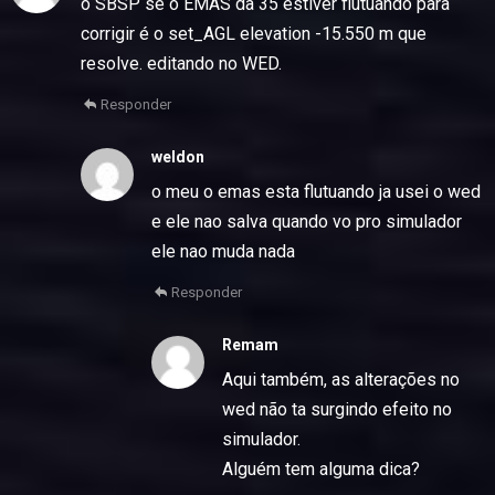
o SBSP se o EMAS da 35 estiver flutuando para
corrigir é o set_AGL elevation -15.550 m que
resolve. editando no WED.
Responder
weldon
o meu o emas esta flutuando ja usei o wed
e ele nao salva quando vo pro simulador
ele nao muda nada
Responder
Remam
Aqui também, as alterações no
wed não ta surgindo efeito no
simulador.
Alguém tem alguma dica?