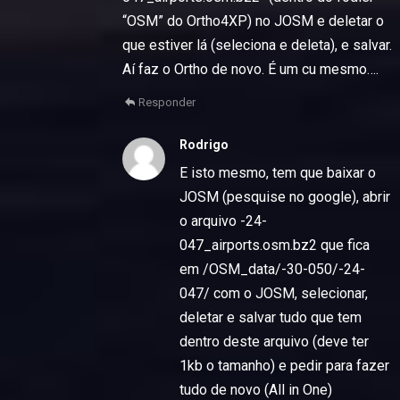
“OSM” do Ortho4XP) no JOSM e deletar o
que estiver lá (seleciona e deleta), e salvar.
Aí faz o Ortho de novo. É um cu mesmo….
Responder
Rodrigo
E isto mesmo, tem que baixar o
JOSM (pesquise no google), abrir
o arquivo -24-
047_airports.osm.bz2 que fica
em /OSM_data/-30-050/-24-
047/ com o JOSM, selecionar,
deletar e salvar tudo que tem
dentro deste arquivo (deve ter
1kb o tamanho) e pedir para fazer
tudo de novo (All in One)