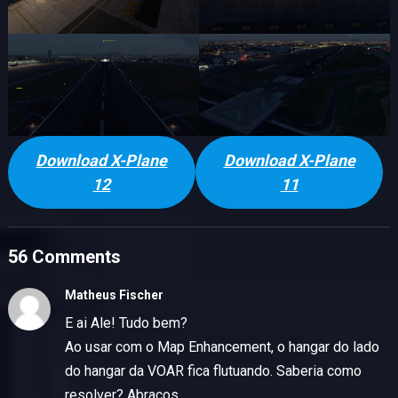
Download X-Plane
Download X-Plane
12
11
56 Comments
Matheus Fischer
E ai Ale! Tudo bem?
Ao usar com o Map Enhancement, o hangar do lado
do hangar da VOAR fica flutuando. Saberia como
resolver? Abraços.