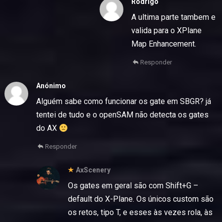
Rodrigo
A ultima parte tambem e
valida para o XPlane
Map Enhancement.
Responder
Anónimo
Alguém sabe como funcionar os gate em SBGR? já
tentei de tudo e o openSAM não detecta os gates
do AX
Responder
AxScenery
Os gates em geral são com Shift+G –
default do X-Plane. Os únicos custom são
os retos, tipo T, e esses às vezes rola, às