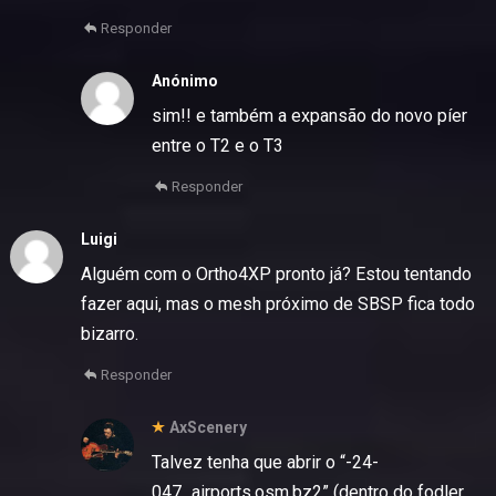
Responder
Anónimo
sim!! e também a expansão do novo píer
entre o T2 e o T3
Responder
Luigi
Alguém com o Ortho4XP pronto já? Estou tentando
fazer aqui, mas o mesh próximo de SBSP fica todo
bizarro.
Responder
AxScenery
Talvez tenha que abrir o “-24-
047_airports.osm.bz2” (dentro do fodler