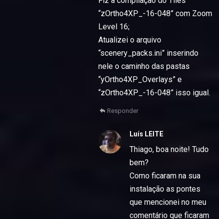
Fiz a compilação do Tiles
“zOrtho4XP_-16-048” com Zoom
Level 16;
Atualizei o arquivo
“scenery_packs.ini” inserindo
nele o caminho das pastas
“yOrtho4XP_Overlays” e
“zOrtho4XP_-16-048” isso igual.
Responder
Luís LEITE
Thiago, boa noite! Tudo
bem?
Como ficaram na sua
instalação as pontes
que mencionei no meu
comentário que ficaram