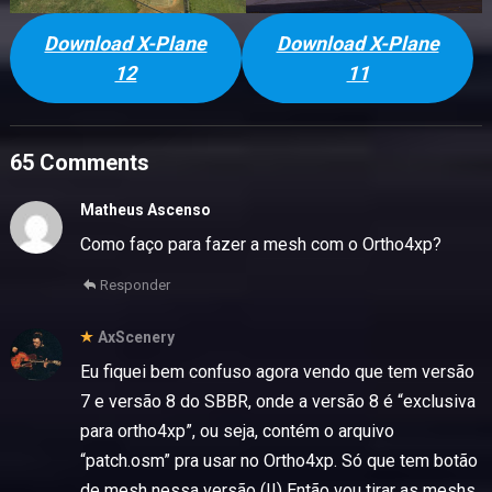
Download X-Plane
Download X-Plane
12
11
65 Comments
Matheus Ascenso
Como faço para fazer a mesh com o Ortho4xp?
Responder
AxScenery
Eu fiquei bem confuso agora vendo que tem versão
7 e versão 8 do SBBR, onde a versão 8 é “exclusiva
para ortho4xp”, ou seja, contém o arquivo
“patch.osm” pra usar no Ortho4xp. Só que tem botão
de mesh nessa versão (!!) Então vou tirar as meshs