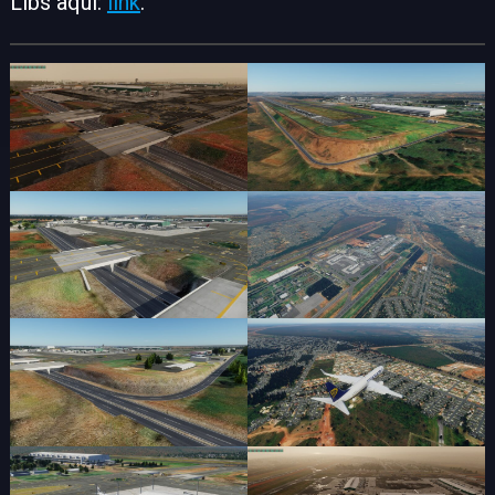
Libs aqui:
link
.