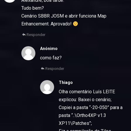
Alexandre, boa tarde.
Tudo bem?
Cenário SBBR JOSM e abrir funciona Map
Enhancement. Aprovado!
Responder
Anónimo
como faz?
Responder
Thiago
Olha comentário Luís LEITE
explicou: Baixei o cenário;
Copiei a pasta “-20-050” para a
pasta “..\Ortho4XP v1.3
XP11\Patches”;