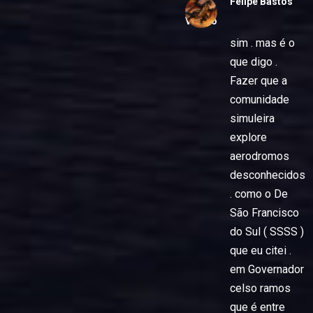
Felipe Bastos
Vitorio
sim . mas é o
que digo .
Fazer que a
comunidade
simuleira
explore
aerodromos
desconhecidos
. como o De
São Francisco
do Sul ( SSSS )
que eu citei .
em Governador
celso ramos
que é entre