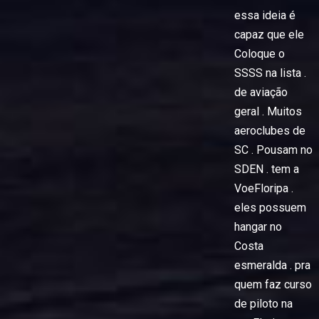
essa ideia é
capaz que ele
Coloque o
SSSS na lista .
de aviação
geral . Muitos
aeroclubes de
SC . Pousam no
SDEN . tem a
VoeFloripa .
eles possuem
hangar no
Costa
esmeralda . pra
quem faz curso
de piloto na