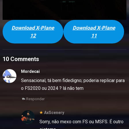
Download X-Plane
Download X-Plane
12
11
10 Comments
Mordecai
Sensacional, tá bem fidedigno; poderia replicar para
o FS2020 ou 2024 ? lá não tem
Responder
AxScenery
Sorry, não mexo com FS ou MSFS. É outro