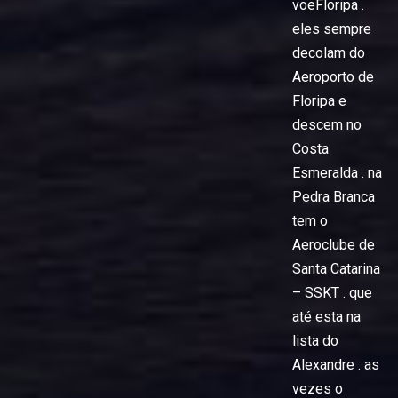
voeFloripa .
eles sempre
decolam do
Aeroporto de
Floripa e
descem no
Costa
Esmeralda . na
Pedra Branca
tem o
Aeroclube de
Santa Catarina
– SSKT . que
até esta na
lista do
Alexandre . as
vezes o